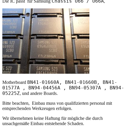
Chassis U66 / U66A
Die IC passt für Samsung
,
BN41-01660A, BN41-01660B, BN41-
Motherboard
01577A , BN94-04456A , BN94-05307A , BN94-
05225Z
, und andere Boards.
Bitte beachten, Einbau muss von qualifizierten personal mit
entsprechenden Werkzeugen erfolgen.
Wir übernehmen keine Haftung für mögliche die durch
unsachgemäße Einbau entstehende Schaden.