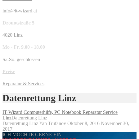
info@it-wizard.at
Drouotstraße 5
4020 Linz
Mo - Fr. 9.00 - 18.00
Sa-So. geschlossen
Preise
Reparatur & Services
Datenrettung Linz
IT-Wizard Computerhilfe, PC Notebook Reparatur Service
Linz
Datenrettung Linz
Datenrettung Linz
Yan Trufanov
Oktober 8, 2016
November 30,
2017
ICH MÖCHTE GERNE EIN