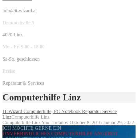
info@it-wizard.at
Drouotstraße 5
4020 Linz
Mo - Fr. 9.00 - 18.00
Sa-So. geschlossen
Preise
Reparatur & Services
Computerhilfe Linz
IT-Wizard Computerhilfe, PC Notebook Reparatur Service
Linz
Computerhilfe Linz
Computerhilfe Linz
Yan Trufanov
Oktober 8, 2016
Januar 29, 2022
ICH MÖCHTE GERNE EIN
UNVERBINDLICHES COMPUTERHILFE ANGEBOT