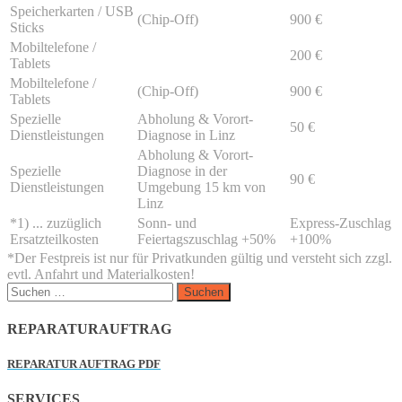
Speicherkarten / USB
(Chip-Off)
900 €
Sticks
Mobiltelefone /
200 €
Tablets
Mobiltelefone /
(Chip-Off)
900 €
Tablets
Spezielle
Abholung & Vorort-
50 €
Dienstleistungen
Diagnose in Linz
Abholung & Vorort-
Spezielle
Diagnose in der
90 €
Dienstleistungen
Umgebung 15 km von
Linz
*1) ... zuzüglich
Sonn- und
Express-Zuschlag
Ersatzteilkosten
Feiertagszuschlag +50%
+100%
*Der Festpreis ist nur für Privatkunden gültig und versteht sich zzgl.
evtl. Anfahrt und Materialkosten!
Suchen
nach:
REPARATURAUFTRAG
REPARATUR AUFTRAG PDF
SERVICES