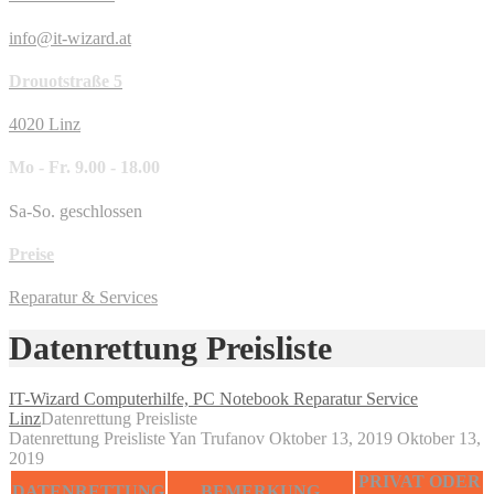
info@it-wizard.at
Drouotstraße 5
4020 Linz
Mo - Fr. 9.00 - 18.00
Sa-So. geschlossen
Preise
Reparatur & Services
Datenrettung Preisliste
IT-Wizard Computerhilfe, PC Notebook Reparatur Service
Linz
Datenrettung Preisliste
Datenrettung Preisliste
Yan Trufanov
Oktober 13, 2019
Oktober 13,
2019
PRIVAT ODER
DATENRETTUNG
BEMERKUNG