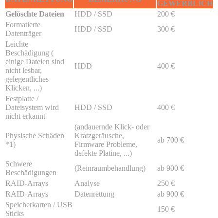
GEWERBLICH
Gelöschte Dateien
HDD / SSD
200 €
Formatierte
HDD / SSD
300 €
Datenträger
Leichte
Beschädigung (
einige Dateien sind
HDD
400 €
nicht lesbar,
gelegentliches
Klicken, ...)
Festplatte /
Dateisystem wird
HDD / SSD
400 €
nicht erkannt
(andauernde Klick- oder
Physische Schäden
Kratzgeräusche,
ab 700 €
*1)
Firmware Probleme,
defekte Platine, ...)
Schwere
(Reinraumbehandlung)
ab 900 €
Beschädigungen
RAID-Arrays
Analyse
250 €
RAID-Arrays
Datenrettung
ab 900 €
Speicherkarten / USB
150 €
Sticks